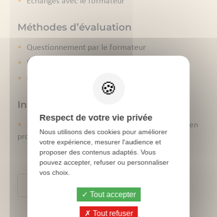
Échanges avec le formateur
Méthodes d’évaluation
Questionnement par le formateur
Évaluation des acquis
Questionnaire de satisfaction à chaud
Intervenants
Respect de votre vie privée
Docteurs vétérinaires exerçant exclusivement en
Nous utilisons des cookies pour améliorer
production avicole
votre expérience, mesurer l'audience et
proposer des contenus adaptés. Vous
pouvez accepter, refuser ou personnaliser
vos choix.
Conditions générales de ventes
Tout accepter
Tout refuser