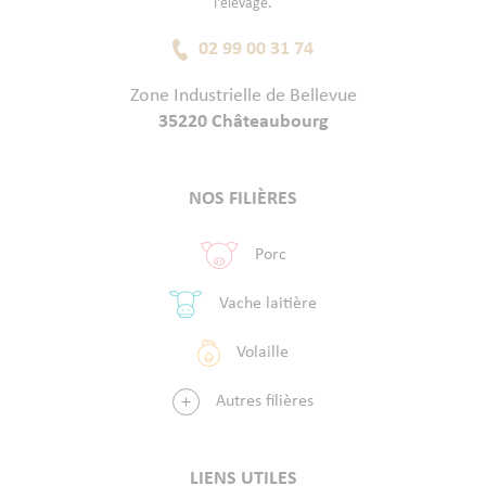
l'élevage.
02 99 00 31 74
Zone Industrielle de Bellevue
35220 Châteaubourg
NOS FILIÈRES
Porc
Vache laitière
Volaille
Autres filières
LIENS UTILES