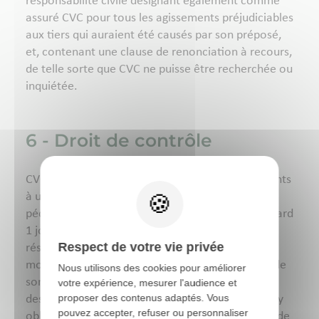
responsabilité civile désignant également comme
assuré CVC pour tous les agissements préjudiciables
aux tiers qui auraient été causés par son préposé,
et, contenant une clause de renonciation à recours,
de telle sorte que CVC ne puisse être recherchée ou
inquiétée.
6 - Droit de contrôle
CVC se réserve le droit, si le nombre de participants
à une formation est jugé insuffisant sur le plan
pédagogique, d’annuler cette formation au plus tard
1 jour calendaire avant la date prévue. CVC se
Respect de votre vie privée
réserve le droit de reporter la formation, de
modifier le lieu de son déroulement, le contenu de
Nous utilisons des cookies pour améliorer
son programme ou de remplacer un animateur, si
votre expérience, mesurer l'audience et
proposer des contenus adaptés. Vous
des circonstances indépendantes de sa volonté l’y
pouvez accepter, refuser ou personnaliser
obligent. CVC se réserve le droit, sans indemnité de