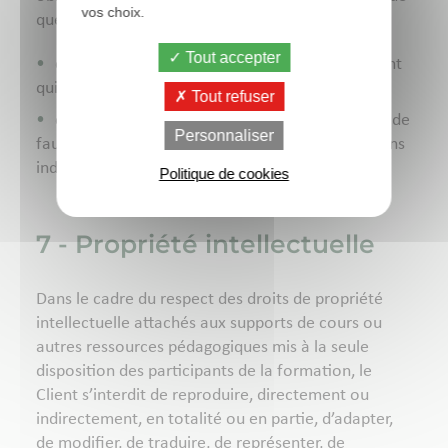
vos choix.
quelque nature que ce soit :
Tout accepter
de refuser toute inscription ou accès à un Client
qui ne serait pas à jour de ses paiements
Tout refuser
d’exclure tout participant qui aurait procédé à de
Personnaliser
fausses déclarations lors de l’inscription et ce, sans
indemnité.
Politique de cookies
7 - Propriété intellectuelle
Dans le cadre du respect des droits de propriété
intellectuelle attachés aux supports de cours ou
autres ressources pédagogiques mis à la seule
disposition des participants de la formation, le
Client s’interdit de reproduire, directement ou
indirectement, en totalité ou en partie, d’adapter,
de modifier, de traduire, de représenter, de