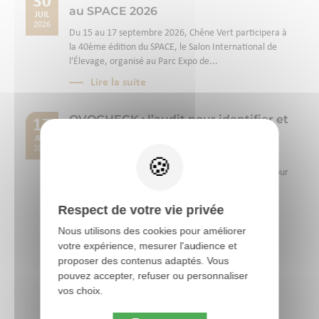
30
au SPACE 2026
JUIL
2026
Du 15 au 17 septembre 2026, Chêne Vert participera à
la 40ème édition du SPACE, le Salon International de
l'Élevage, organisé au Parc Expo de...
Lire la suite
OVOCHECK : l’audit pour identifier et
17
réduire les zones à risque dans le
AVR
ramassage des oeufs
2026
OVOCHECK est un audit technique innovant conçu pour
améliorer la qualité des œufs en élevage avicole. En
identifiant précisément les zones à...
Respect de votre vie privée
Lire la suite
Nous utilisons des cookies pour améliorer
votre expérience, mesurer l'audience et
proposer des contenus adaptés. Vous
pouvez accepter, refuser ou personnaliser
Toutes les actus
vos choix.