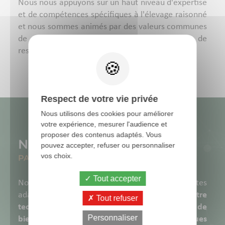
Nous nous appuyons sur un haut niveau d'expertise
et de compétences spécifiques à l'élevage raisonné
et nous sommes animés par des valeurs communes
de confiance, d’engagement, de performance, de
respect et de plaisir.
Respect de votre vie privée
Nous utilisons des cookies pour améliorer
votre expérience, mesurer l'audience et
proposer des contenus adaptés. Vous
Nos formations
pouvez accepter, refuser ou personnaliser
vos choix.
PAR FILIÈRE
Tout accepter
Nous vous proposons diverses formations toutes
adaptées à vos attentes, pour
améliorer votre
Tout refuser
technicité
et
gagner en performance
, pour
plus de
Personnaliser
bien-être au quotidien
, sur des
thématiques