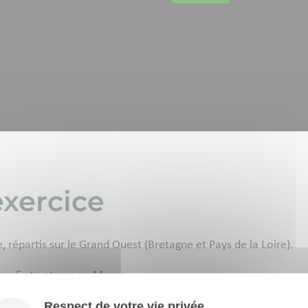
exercice
e, répartis sur le Grand Ouest (Bretagne et Pays de la Loire).
ec 5 structures au Maroc.
Respect de votre vie privée