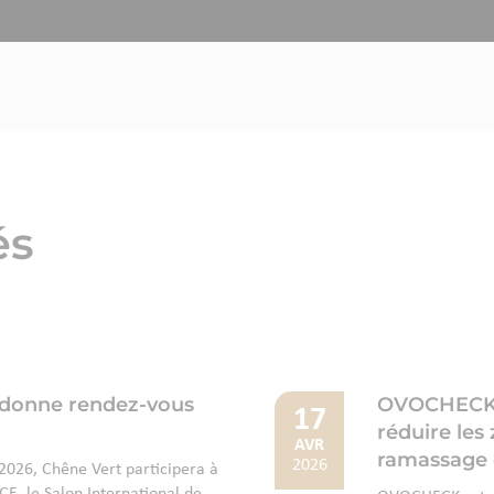
és
 donne rendez-vous
OVOCHECK : 
17
réduire les
AVR
ramassage 
2026
026, Chêne Vert participera à