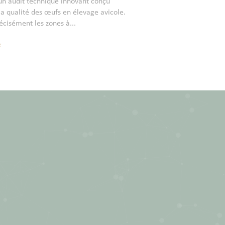
 audit technique innovant conçu
a qualité des œufs en élevage avicole.
récisément les zones à...
e