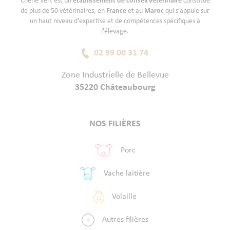
Chêne Vert est un
établissement de conseil vétérinaire
constitué
de plus de 50 vétérinaires, en
France
et au
Maroc
qui s'appuie sur
un haut niveau d'expertise et de compétences spécifiques à
l'élevage.
02 99 00 31 74
Zone Industrielle de Bellevue
35220 Châteaubourg
NOS FILIÈRES
Porc
Vache laitière
Volaille
Autres filières