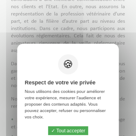
nos clients et l’Etat. En outre, nous assurons la
représentation de la profession vétérinaire d’une
part, et de la filière d’autre part au niveau des
institutions. Dans ce cadre, nous participons aux
évolutions réglementaires. Cela fait de nous des
animateurs rigoureux de la veille réglementaire
auprès de nos clients.
Dans le cadre du mandat sanitaire, nous
garantissons la mise en œuvre de la réglementation
et son respect, essentiels aux activités à l’export de
Respect de votre vie privée
nos clients.
Nous utilisons des cookies pour améliorer
votre expérience, mesurer l'audience et
Nos vétérinaires participent à l’animation de
proposer des contenus adaptés. Vous
rendez-vous :
pouvez accepter, refuser ou personnaliser
vos choix.
Formations
dédiées à l’accouvage : en élevage
et au couvoir
Tout accepter