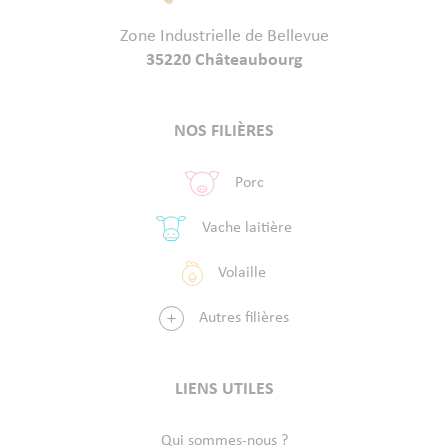
Zone Industrielle de Bellevue
35220 Châteaubourg
NOS FILIÈRES
Porc
Vache laitière
Volaille
Autres filières
LIENS UTILES
Qui sommes-nous ?