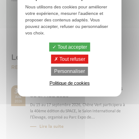
notre page
Exercez vos droits
.
Nous utilisons des cookies pour améliorer
votre expérience, mesurer l'audience et
proposer des contenus adaptés. Vous
pouvez accepter, refuser ou personnaliser
vos choix.
Tout accepter
Les actualités
Tout refuser
RESTEZ CONNECTÉS
Personnaliser
Politique de cookies
Chêne Vert vous donne rendez-vous
30
au SPACE 2026
JUIL
2026
Du 15 au 17 septembre 2026, Chêne Vert participera à
la 40ème édition du SPACE, le Salon International de
l'Élevage, organisé au Parc Expo de...
Lire la suite