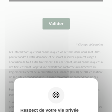
* Champs obligatoires
Les informations que vous communiquez via ce formulaire nous sont utiles
pour répondre à votre demande et ne seront réservées qu'à cet usage à
l'exclusion de tout autre traitement. Elles ne seront jamais communiquées à
des tiers et feront l'objet d'une exploitation conforme aux directives du
Règlement Général de la Protection des Données (RGPD) de l'UE en matière
de sécurité et confidentialité. La durée maximum de conservation de ces
données est de trois ans.
Pour plus d'informations sur notre gestion des données personnelles, vous
pouvez consulter notre
Politique de confidentialité
.
Si vous souhaitez exercer vos droits sur l'utilisation de vos données
personnelles ou contacter le responsable de traitement, vous pouvez utiliser
Respect de votre vie privée