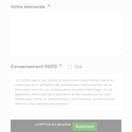
Votre demande
*
Consentement RGPD
*
Oui
"Je certifie que je suis majeur et donne mon consentement quant au
traitement et à l'utilisation des informations communiquées via ce
formulaire, dont j’ai pris connaissance sur cette même page. Je suis
également informé(e) de la possibilité et des moyens qui me sont
donnés pour retirer ce consentement à tout moment, ou exercer mes
droits sur mes données personnelles."
reCAPTCHA est désactivé.
Autoriser