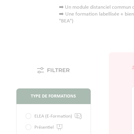
➡️ ​​Un module distanciel commun d
➡️ Une formation labellisée « bie
"BEA")
1
FILTRER
TYPE DE FORMATIONS
ELEA (E-Formation)
Présentiel