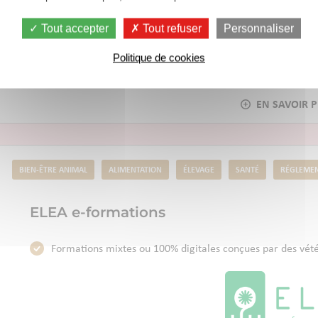
Diminuer les coûts de santé par une meilleure maîtrise des
Tout accepter
Tout refuser
Personnaliser
maternité.
Politique de cookies
BIEN-ÊTRE ANIMAL
ALIMENTATION
ÉLEVAGE
SANTÉ
RÉGLEMEN
ELEA e-formations
Formations mixtes ou 100% digitales conçues par des vétér