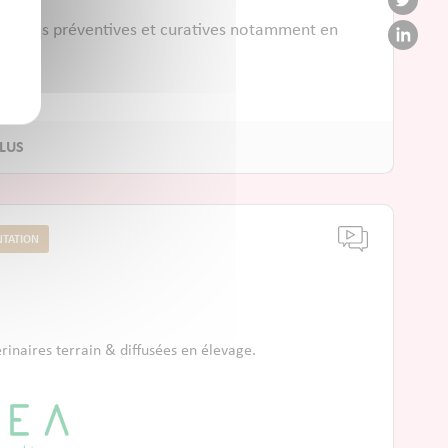
 actions préventives et curatives notamment en
TATION
inaires terrain & diffusées en élevage.