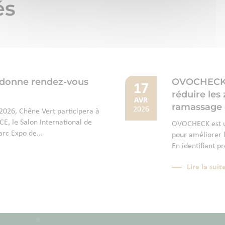
és
 donne rendez-vous
OVOCHECK : 
17
réduire les
AVR
ramassage 
2026
026, Chêne Vert participera à
E, le Salon International de
OVOCHECK est un
arc Expo de...
pour améliorer l
En identifiant p
Lire la suit