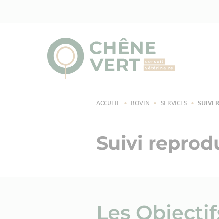
ACCUEIL
•
BOVIN
•
SERVICES
•
SUIVI 
Suivi reprod
Les Objectif