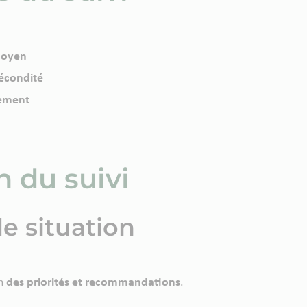
 moyen
fécondité
lement
n du suivi
 de situation
on
des priorités et recommandations
.