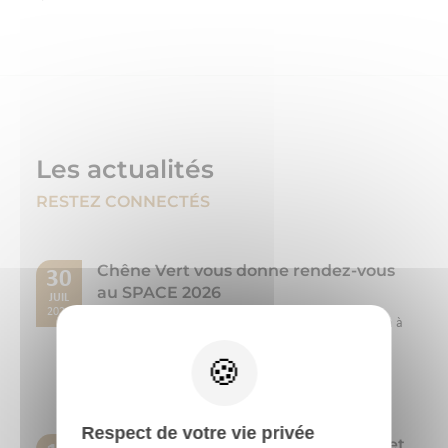
Les actualités
RESTEZ CONNECTÉS
Chêne Vert vous donne rendez-vous
30
au SPACE 2026
JUIL
2026
Du 15 au 17 septembre 2026, Chêne Vert participera à
la 40ème édition du SPACE, le Salon International de
l'Élevage, organisé au Parc Expo de...
Lire la suite
Respect de votre vie privée
OVOCHECK : l’audit pour identifier et