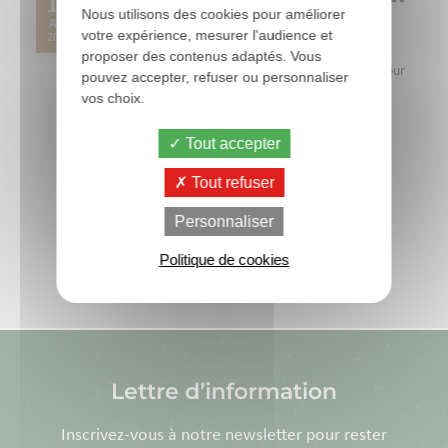
17
Nous utilisons des cookies pour améliorer
réduire les zones à risque dans le
AVR
votre expérience, mesurer l'audience et
ramassage des oeufs
2026
proposer des contenus adaptés. Vous
OVOCHECK est un audit technique innovant conçu pour
pouvez accepter, refuser ou personnaliser
améliorer la qualité des œufs en élevage avicole. En
vos choix.
identifiant précisément les zones à...
Lire la suite
Tout accepter
Tout refuser
Personnaliser
Toutes les actus
Politique de cookies
Lettre d’information
Inscrivez-vous à notre newsletter pour rester