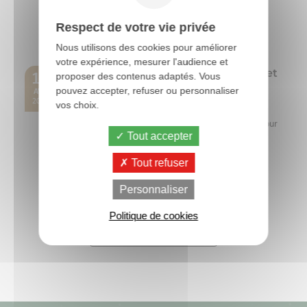
la 40ème édition du SPACE, le Salon International de
l'Élevage, organisé au Parc Expo de...
Respect de votre vie privée
Lire la suite
Nous utilisons des cookies pour améliorer
votre expérience, mesurer l'audience et
OVOCHECK : l’audit pour identifier et
17
proposer des contenus adaptés. Vous
réduire les zones à risque dans le
pouvez accepter, refuser ou personnaliser
AVR
ramassage des oeufs
2026
vos choix.
OVOCHECK est un audit technique innovant conçu pour
Tout accepter
améliorer la qualité des œufs en élevage avicole. En
identifiant précisément les zones à...
Tout refuser
Lire la suite
Personnaliser
Politique de cookies
Toutes les actus