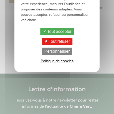
votre expérience, mesurer l'audience et
OVOCHECK est un audit technique innovant conçu pour
proposer des contenus adaptés. Vous
améliorer la qualité des œufs en élevage avicole. En
pouvez accepter, refuser ou personnaliser
identifiant précisément les zones à...
vos choix.
Lire la suite
Tout accepter
Tout refuser
Toutes les actus
Personnaliser
Politique de cookies
Lettre d’information
Inscrivez-vous à notre newsletter pour rester
informés de l’actualité de
Chêne Vert
.