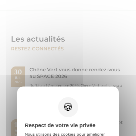
Les actualités
RESTEZ CONNECTÉS
Chêne Vert vous donne rendez-vous
30
au SPACE 2026
JUIL
2026
Du 15 au 17 septembre 2026, Chêne Vert participera à
la 40ème édition du SPACE, le Salon International de
l'Élevage, organisé au Parc Expo de...
Lire la suite
OVOCHECK : l’audit pour identifier et
17
Respect de votre vie privée
réduire les zones à risque dans le
AVR
Nous utilisons des cookies pour améliorer
ramassage des oeufs
2026