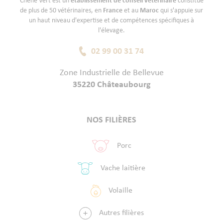
Chêne Vert est un
établissement de conseil vétérinaire
constitué
de plus de 50 vétérinaires, en
France
et au
Maroc
qui s'appuie sur
un haut niveau d'expertise et de compétences spécifiques à
l'élevage.
02 99 00 31 74
Zone Industrielle de Bellevue
35220 Châteaubourg
NOS FILIÈRES
Porc
Vache laitière
Volaille
Autres filières