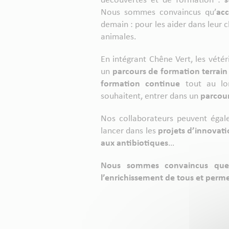
découvertes et de formation :
s
Nous sommes convaincus qu’
ac
demain : pour les aider dans leur ch
animales.
En intégrant Chêne Vert, les vétér
un
parcours de formation terrai
formation continue
tout au lon
souhaitent, entrer dans un
parcou
Nos collaborateurs peuvent égal
lancer dans les
projets d’innovat
aux antibiotiques
…
Nous sommes convaincus que l
l’enrichissement de tous et perm