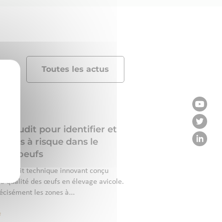
Toutes les actus
l’audit pour identifier et
 zones à risque dans le
des oeufs
 audit technique innovant conçu
a qualité des œufs en élevage avicole.
récisément les zones à...
e