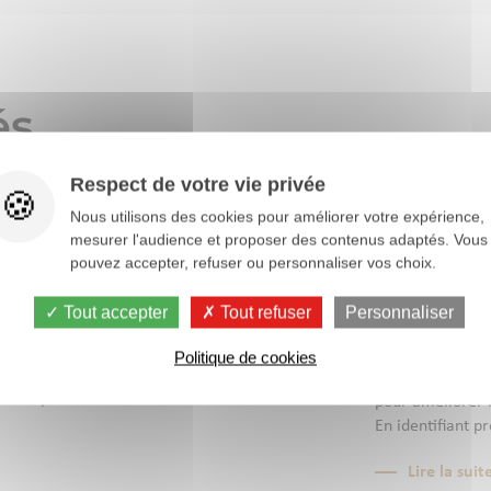
és
Respect de votre vie privée
Nous utilisons des cookies pour améliorer votre expérience,
mesurer l'audience et proposer des contenus adaptés. Vous
pouvez accepter, refuser ou personnaliser vos choix.
 donne rendez-vous
OVOCHECK : 
17
réduire les
Tout accepter
Tout refuser
Personnaliser
AVR
ramassage 
2026
026, Chêne Vert participera à
Politique de cookies
E, le Salon International de
OVOCHECK est un
arc Expo de...
pour améliorer l
En identifiant p
Lire la suit