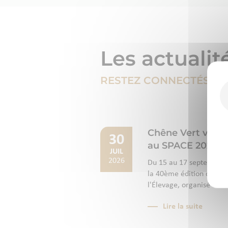
Les actualit
RESTEZ CONNECTÉS
Chêne Vert vous
30
au SPACE 2026
JUIL
2026
Du 15 au 17 septembre 2
la 40ème édition du SPAC
l'Élevage, organisé au P
Lire la suite