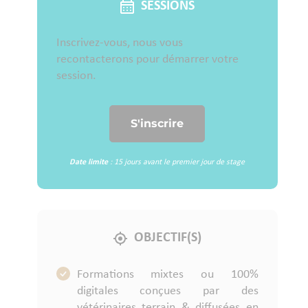
SESSIONS
Inscrivez-vous, nous vous
recontacterons pour démarrer votre
session.
Date limite
: 15 jours avant le premier jour de stage
OBJECTIF(S)
Formations mixtes ou 100%
digitales conçues par des
vétérinaires terrain & diffusées en