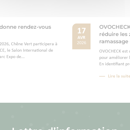
 donne rendez-vous
OVOCHECK : 
17
réduire les
AVR
ramassage 
2026
026, Chêne Vert participera à
E, le Salon International de
OVOCHECK est un
arc Expo de...
pour améliorer l
En identifiant p
Lire la suit