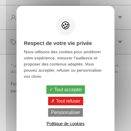
PUBLIC
TARIFS
Respect de votre vie privée
Nous utilisons des cookies pour améliorer
votre expérience, mesurer l'audience et
proposer des contenus adaptés. Vous
* Les frais d’inscription sont à la charge des participants et restent
pouvez accepter, refuser ou personnaliser
dû pour toute annulation dans les 10 jours précédant la formation.
vos choix.
Formations finançables par VIVEA et OCAPIAT,
Tout accepter
sous réserve d’acceptation du dossier.
Tout refuser
Aides et financements
Personnaliser
Politique de cookies