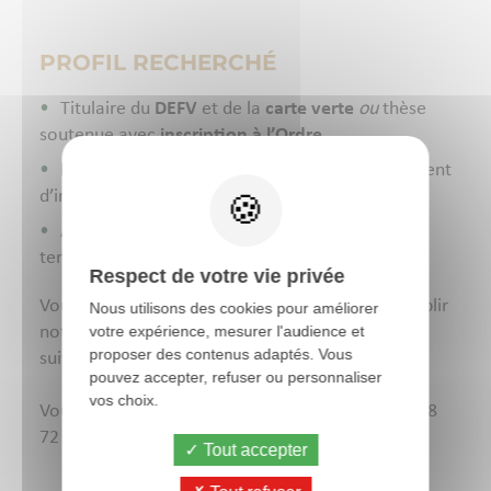
PROFIL RECHERCHÉ
Titulaire du
DEFV
et de la
carte verte
ou
thèse
soutenue avec
inscription à l’Ordre
,
Habilitation sanitaire
valide dans le département
d’intervention
Autonomie, rigueur et goût pour le travail de
terrain.
Respect de votre vie privée
Vous êtes intéressé.e ? Alors n’hésitez pas à remplir
Nous utilisons des cookies pour améliorer
notre formulaire de candidature et à nous faire
votre expérience, mesurer l'audience et
proposer des contenus adaptés. Vous
suivre votre CV + lettre de motivation
pouvez accepter, refuser ou personnaliser
vos choix.
Vous pouvez aussi nous appeler en direct au 06 08
72 84 60
Tout accepter