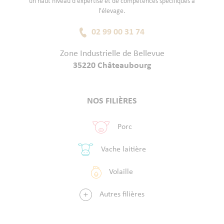
un haut niveau d'expertise et de compétences spécifiques à
l'élevage.
02 99 00 31 74
Zone Industrielle de Bellevue
35220 Châteaubourg
NOS FILIÈRES
Porc
Vache laitière
Volaille
Autres filières