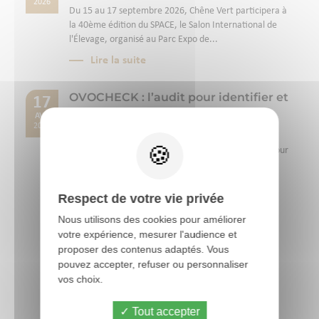
2026
Du 15 au 17 septembre 2026, Chêne Vert participera à
la 40ème édition du SPACE, le Salon International de
l'Élevage, organisé au Parc Expo de...
Lire la suite
OVOCHECK : l’audit pour identifier et
17
réduire les zones à risque dans le
AVR
ramassage des oeufs
2026
OVOCHECK est un audit technique innovant conçu pour
améliorer la qualité des œufs en élevage avicole. En
identifiant précisément les zones à...
Respect de votre vie privée
Lire la suite
Nous utilisons des cookies pour améliorer
votre expérience, mesurer l'audience et
proposer des contenus adaptés. Vous
Toutes les actus
pouvez accepter, refuser ou personnaliser
vos choix.
Tout accepter