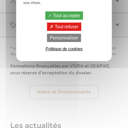
PUBLIC
vos choix.
Tout accepter
TARIFS
Tout refuser
Personnaliser
* Les frais d’inscription sont à la charge des participants et restent
Politique de cookies
dû pour toute annulation dans les 10 jours précédant la formation.
Formations finançables par VIVEA et OCAPIAT,
sous réserve d’acceptation du dossier.
Aides et financements
Les actualités