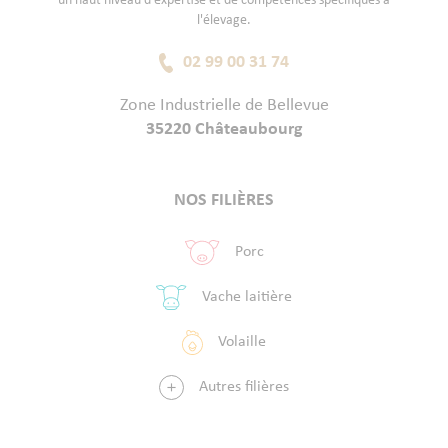
un haut niveau d'expertise et de compétences spécifiques à
l'élevage.
02 99 00 31 74
Zone Industrielle de Bellevue
35220 Châteaubourg
NOS FILIÈRES
Porc
Vache laitière
Volaille
Autres filières