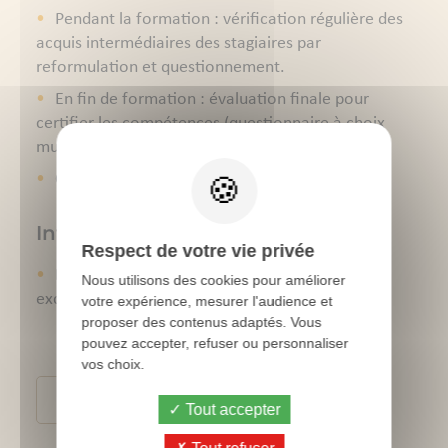
Pendant la formation : vérification régulière des
acquis intermédiaires des stagiaires par
reformulation et questionnement.
En fin de formation : évaluation finale pour
certifier les compétences (questionnaire à choix
multiple)
Questionnaire de satisfaction à chaud
Intervenants
Respect de votre vie privée
Edouard Huchin, docteur vétérinaire exerçant
Nous utilisons des cookies pour améliorer
exclusivement en production avicole
votre expérience, mesurer l'audience et
proposer des contenus adaptés. Vous
pouvez accepter, refuser ou personnaliser
vos choix.
Conditions générales de ventes
Tout accepter