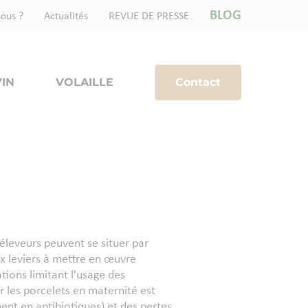
BLOG
ous ?
Actualités
REVUE DE PRESSE
IN
VOLAILLE
Contact
éleveurs peuvent se situer par
ux leviers à mettre en œuvre
tions limitant l'usage des
r les porcelets en maternité est
nt en antibiotiques) et des pertes