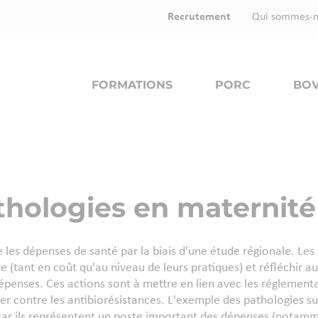
Recrutement
Qui sommes-n
FORMATIONS
PORC
BOV
athologies en maternité
les dépenses de santé par la biais d'une étude régionale. Les 
e (tant en coût qu'au niveau de leurs pratiques) et réfléchir a
épenses. Ces actions sont à mettre en lien avec les réglementa
r contre les antibiorésistances. L'exemple des pathologies su
car ils représentent un poste important des dépenses (notamme