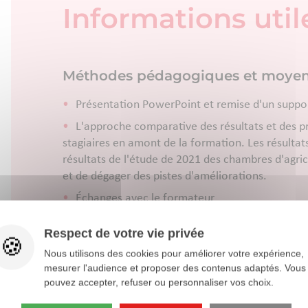
Informations util
Méthodes pédagogiques et moyens
Présentation PowerPoint et remise d'un suppo
L'approche comparative des résultats et des p
stagiaires en amont de la formation. Les résultat
résultats de l'étude de 2021 des chambres d'agri
et de dégager des pistes d'améliorations.
Échanges avec le formateur
Respect de votre vie privée
Méthodes d’évaluation
Nous utilisons des cookies pour améliorer votre expérience,
Questionnement par le formateur
mesurer l'audience et proposer des contenus adaptés. Vous
pouvez accepter, refuser ou personnaliser vos choix.
Évaluation des acquis et des savoir-faire