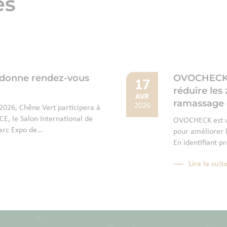
és
 donne rendez-vous
OVOCHECK : 
17
réduire les
AVR
ramassage 
2026
026, Chêne Vert participera à
E, le Salon International de
OVOCHECK est un
arc Expo de...
pour améliorer l
En identifiant p
Lire la suit