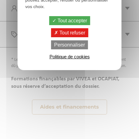
vos choix.
PUBLIC
Tout accepter
Tout refuser
TARIFS
Personnaliser
Politique de cookies
* Les frais d’inscription sont à la charge des participants et restent
dû pour toute annulation dans les 10 jours précédant la formation.
Formations finançables par VIVEA et OCAPIAT,
sous réserve d’acceptation du dossier.
Aides et financements