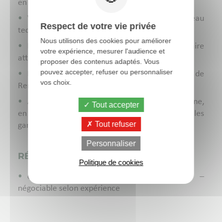
en nutrition et conduite d’élevage,…
Véhicule type Van aménagé et bon plateau
Respect de votre vie privée
technique
Nous utilisons des cookies pour améliorer
Beaucoup de temps libre possible avec salaire
votre expérience, mesurer l'audience et
attractif
proposer des contenus adaptés. Vous
pouvez accepter, refuser ou personnaliser
Possibilité d’habiter sur Fougères (à 30 mn de
vos choix.
Rennes) ou environ
Astreintes « calmes » (pas de canine ni équine,
Tout accepter
en moyenne 150 sorties au total par an sur les
Tout refuser
gardes de semaine + WE)
Personnaliser
RÉMUNÉRATION
Politique de cookies
convention collective majorée de 20% –
négociable selon expérience