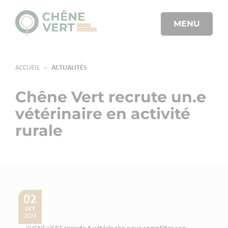
MENU
ACCUEIL
•
ACTUALITÉS
Chêne Vert recrute un.e
vétérinaire en activité
rurale
02
OCT
2024