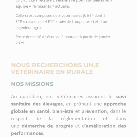
CHENE VERT
recrute 1 vétérinaire pour compléter son
équipe « ruminants
» actuelle.
Celle-ci est composée de 8 vétérinaires (6 ETP dont 2
ETP « rurale » et 4 ETP « suivi de troupeaux ») et d’un
ingénieur agro.
Poste domicilié à Lécousse à pourvoir à partir de janvier
2025.
NOUS RECHERCHONS UN.E
VÉTÉRINAIRE EN RURALE
NOS MISSIONS
Au quotidien, nos vétérinaires assurent le
suivi
sanitaire des élevages
, en prônant une
approche
globale en santé
,
bien-être
et
prévention
, dans le
respect de la réglementation et dans
une
démarche de progrès
et d'
amélioration des
performances
.