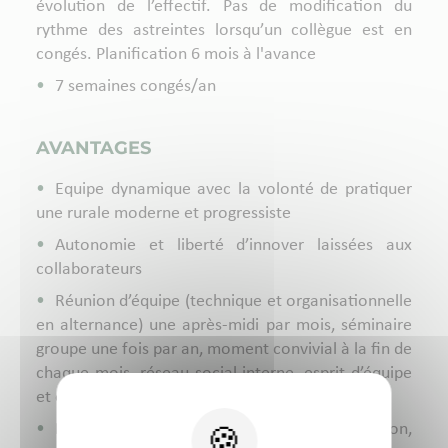
évolution de l’effectif. Pas de modification du
rythme des astreintes lorsqu’un collègue est en
congés. Planification 6 mois à l'avance
7 semaines congés/an
AVANTAGES
Equipe dynamique avec la volonté de pratiquer
une rurale moderne et progressiste
Autonomie et liberté d’innover laissées aux
collaborateurs
Réunion d’équipe (technique et organisationnelle
en alternance) une après-midi par mois, séminaire
groupe une fois par an, moment convivial à la fin de
chaque mois, réseau social interne, esprit d’équipe
et échanges autour des cas…
Formation possible en médecine de population,