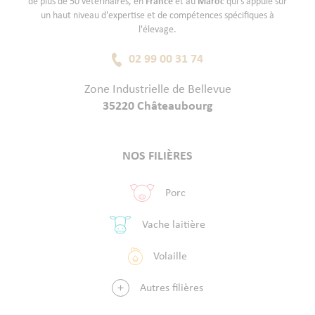
de plus de 50 vétérinaires, en
France
et au
Maroc
qui s'appuie sur
un haut niveau d'expertise et de compétences spécifiques à
l'élevage.
02 99 00 31 74
Zone Industrielle de Bellevue
35220 Châteaubourg
NOS FILIÈRES
Porc
Vache laitière
Volaille
Autres filières