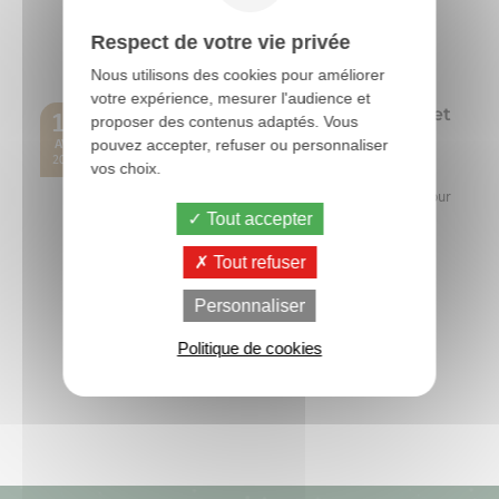
la 40ème édition du SPACE, le Salon International de
l'Élevage, organisé au Parc Expo de...
Respect de votre vie privée
Lire la suite
Nous utilisons des cookies pour améliorer
votre expérience, mesurer l'audience et
OVOCHECK : l’audit pour identifier et
17
proposer des contenus adaptés. Vous
réduire les zones à risque dans le
pouvez accepter, refuser ou personnaliser
AVR
ramassage des oeufs
2026
vos choix.
OVOCHECK est un audit technique innovant conçu pour
Tout accepter
améliorer la qualité des œufs en élevage avicole. En
identifiant précisément les zones à...
Tout refuser
Lire la suite
Personnaliser
Politique de cookies
Toutes les actus