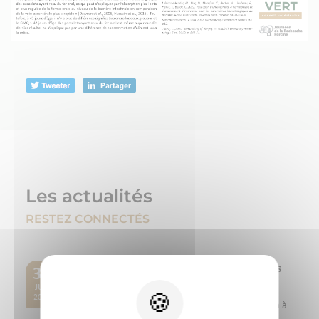
Les actualités
RESTEZ CONNECTÉS
Chêne Vert vous donne rendez-vous
30
au SPACE 2026
JUIL
2026
Du 15 au 17 septembre 2026, Chêne Vert participera à