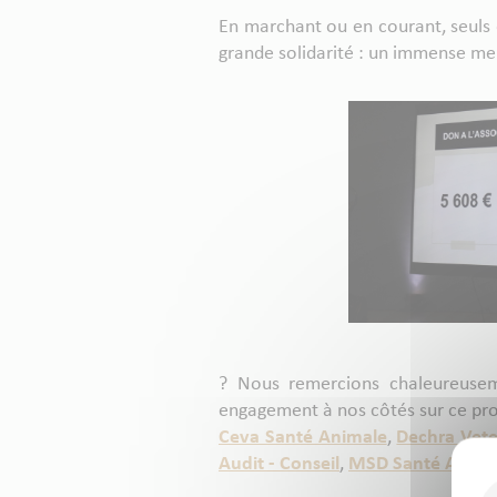
En marchant ou en courant, seuls o
grande solidarité : un immense mer
? Nous remercions chaleureusem
engagement à nos côtés sur ce proj
Ceva Santé Animale
,
Dechra Vete
Audit - Conseil
,
MSD Santé Anima