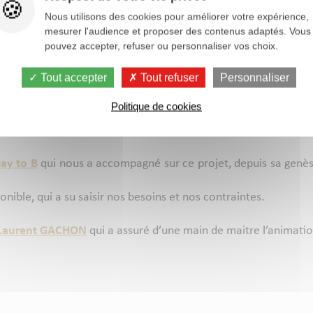
borateurs de ces structures qui étaient présents et qui ont ajo
Nous utilisons des cookies pour améliorer votre expérience,
icaud
,
Héléne FRANCESCHINA
,
cathy ardies
,
Etienne Le B
mesurer l'audience et proposer des contenus adaptés. Vous
T
,
Patrice Pierre
,
Lucile Frayssinet
,
Morgane Guillerm
, ainsi q
pouvez accepter, refuser ou personnaliser vos choix.
Tout accepter
Tout refuser
Personnaliser
estif pour petits et grands !
Politique de cookies
mations ludiques et/ou sportives ont été proposées tout au long
 d’activités ! ? ? ? ⚽ ?‍♀️
lay to B
qui nous a accompagné sur ce projet, depuis sa genèse
nible, qui a su saisir nos besoins et nos contraintes.
Laurent GACHON
qui a assuré d’une main de maitre l’animatio