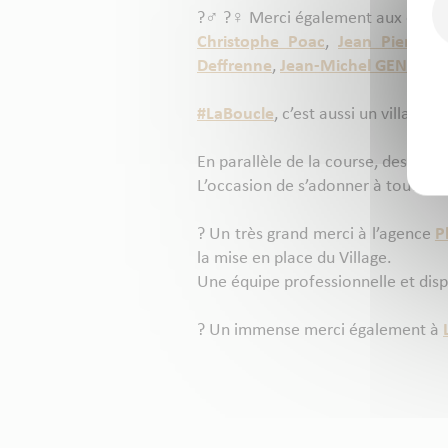
?‍♂️ ?‍♀️ Merci également aux colla
Christophe Poac
,
Jean Pierre V
Deffrenne
,
Jean-Michel GENDRO
#LaBoucle
, c’est aussi un village f
En parallèle de la course, des ani
L’occasion de s’adonner à tout plein
? Un très grand merci à l’agence
P
la mise en place du Village.
Une équipe professionnelle et dispo
? Un immense merci également à