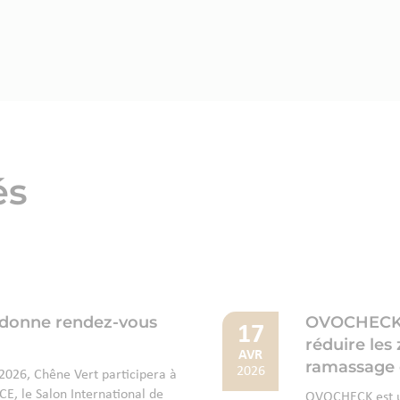
és
 donne rendez-vous
OVOCHECK : 
17
réduire les
AVR
ramassage 
2026
026, Chêne Vert participera à
E, le Salon International de
OVOCHECK est un