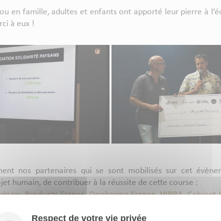
u en famille, adultes et enfants ont apporté leur pierre à l’éd
ci à eux !
ent nos partenaires qui se sont mobilisés sur cet évènem
et humain, de contribuer à la réussite de cette course :
rinary Products France
,
Dopharma France
,
HIPRA
,
Cabinet 
le France
,
Phylum
,
S.P. VETERINARIA ES
Respect de votre vie privée