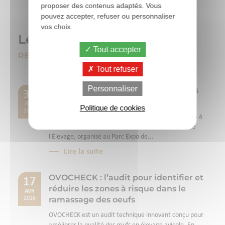
proposer des contenus adaptés. Vous
pouvez accepter, refuser ou personnaliser
vos choix.
Les actualités
Tout accepter
RESTEZ CONNECTÉS
Tout refuser
Personnaliser
Chêne Vert vous donne rendez-vous
30
au SPACE 2026
JUIL
Politique de cookies
2026
Du 15 au 17 septembre 2026, Chêne Vert participera à
la 40ème édition du SPACE, le Salon International de
l'Élevage, organisé au Parc Expo de...
Lire la suite
OVOCHECK : l’audit pour identifier et
17
réduire les zones à risque dans le
AVR
ramassage des oeufs
2026
OVOCHECK est un audit technique innovant conçu pour