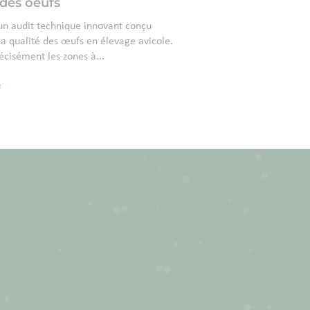
des oeufs
 audit technique innovant conçu
a qualité des œufs en élevage avicole.
récisément les zones à...
e