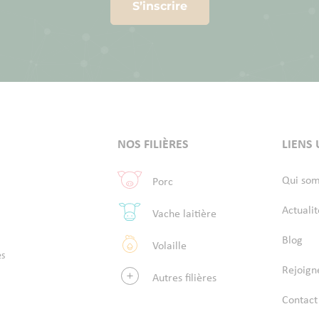
S’inscrire
NOS FILIÈRES
LIENS 
Qui so
Porc
Actualit
Vache laitière
Blog
Volaille
es
Rejoign
Autres filières
Contact