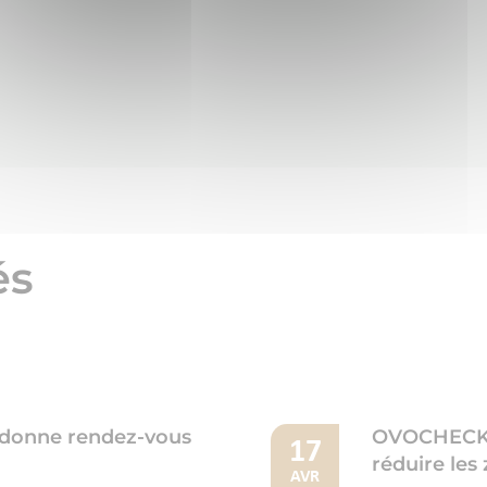
és
 donne rendez-vous
OVOCHECK : 
17
réduire les
AVR