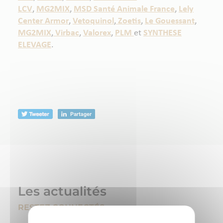
LCV
,
MG2MIX
,
MSD Santé Animale France
,
Lely
Center Armor
,
Vetoquinol
,
Zoetis
,
Le Gouessant
,
MG2MIX
,
Virbac
,
Valorex
,
PLM
et
SYNTHESE
ELEVAGE
.
Les actualités
RESTEZ CONNECTÉS