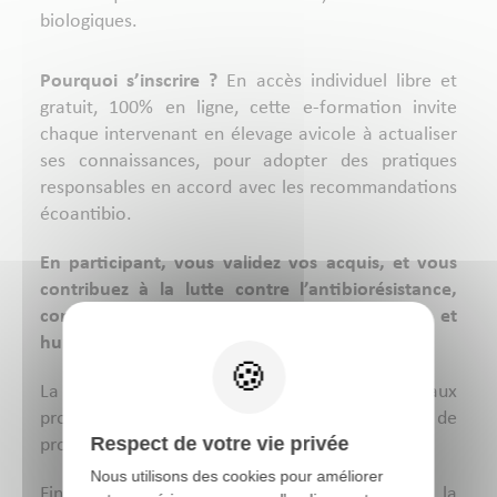
biologiques.
Pourquoi s’inscrire ?
En accès individuel libre et
gratuit, 100% en ligne, cette e-formation invite
chaque intervenant en élevage avicole à actualiser
ses connaissances, pour adopter des pratiques
responsables en accord avec les recommandations
écoantibio.
En participant, vous validez vos acquis, et vous
contribuez à la lutte contre l’antibiorésistance,
comme à la protection des santés animale et
humaine !
La formation continue se veut un appui aux
professionnels de terrain, dans une démarche de
Respect de votre vie privée
progrès.
Nous utilisons des cookies pour améliorer
Financée par le Ministère de l'Agriculture et de la