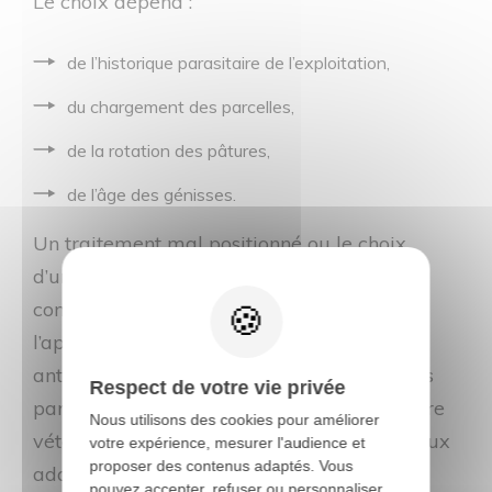
Le choix dépend :
de l’historique parasitaire de l’exploitation,
du chargement des parcelles,
de la rotation des pâtures,
de l’âge des génisses.
Un traitement mal positionné ou le choix
d’une molécule inappropriée peuvent
conduire à une inefficacité, voire favoriser
l’apparition de résistances aux
antiparasitaires. Chaque élevage est un cas
Respect de votre vie privée
particulier ; il convient d’échanger avec votre
Nous utilisons des cookies pour améliorer
vétérinaire pour trouver la stratégie la mieux
votre expérience, mesurer l'audience et
proposer des contenus adaptés. Vous
adaptée à votre situation.
pouvez accepter, refuser ou personnaliser