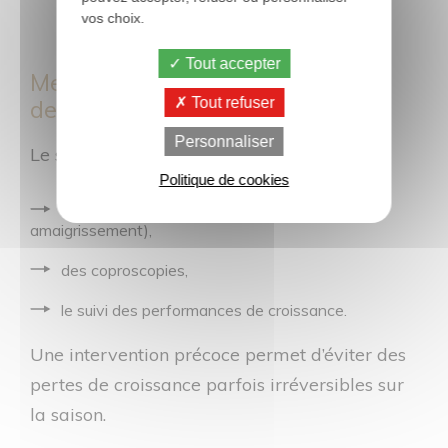
vos choix.
Tout accepter
Mettre en place un suivi en cours
de pâturage
Tout refuser
Personnaliser
Le suivi parasitaire pourra s’appuyer sur :
Politique de cookies
l’observation clinique (poil piqué, diarrhée,
amaigrissement),
des coproscopies,
le suivi des performances de croissance.
Une intervention précoce permet d’éviter des
pertes de croissance parfois irréversibles sur
la saison.