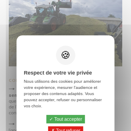
Respect de votre vie privée
COMMENT PROCÉDER ?
Nous utilisons des cookies pour améliorer
votre expérience, mesurer l'audience et
L’idéal est d’attendre
au minimum 6–8
proposer des contenus adaptés. Vous
semaines après l’ensilage
avant d’ouvrir, afin
pouvez accepter, refuser ou personnaliser
que la fermentation soit stabilisée et la digestibilité
vos choix.
de l’amidon optimisée. D’où l’importance de pouvoir
constituer un stock de report suffisant.
Tout accepter
Mélanger progressivement,
par paliers
,
l’ancien et le nouvel ensilage dans la ration.
Tout refuser