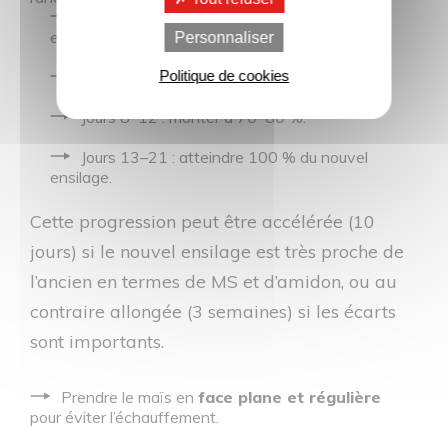
Jours 1–3 : incorporer 20–25 % du nouvel
ensilage dans la ration totale.
Personnaliser
Politique de cookies
Jours 4–7 : passer à 40–50 %.
Jours 8–12 : monter à 70–80 %.
Jours 13–21 : atteindre 100 % du nouvel
ensilage.
Cette progression peut être accélérée (10
jours) si le nouvel ensilage est très proche de
l’ancien en termes de MS et d’amidon, ou au
contraire allongée (3 semaines) si les écarts
sont importants.
Prendre le maïs en
face plane et régulière
pour éviter l’échauffement.