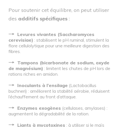
Pour soutenir cet équilibre, on peut utiliser
des
additifs spécifiques
:
Levures vivantes (Saccharomyces
cerevisiae)
: stabilisent le pH ruminal, stimulent la
flore cellulolytique pour une meilleure digestion des
fibres.
Tampons (bicarbonate de sodium, oxyde
de magnésium)
: limitent les chutes de pH lors de
rations riches en amidon.
Inoculants à l’ensilage
(Lactobacillus
buchneri) : améliorent la stabilité aérobie, réduisent
l’échauffement au front d’attaque.
Enzymes exogènes
(cellulases, amylases) :
augmentent la dégradabilité de la ration.
Liants à mycotoxines
: à utiliser si le maïs