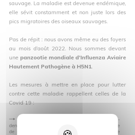
sauvage. La maladie est devenue endémique,
elle sévit constamment et non juste lors des
pics migratoires des oiseaux sauvages.
Pas de répit : nous avons même eu des foyers
au mois d’août 2022. Nous sommes devant
une
panzootie mondiale d’Influenza Aviaire
Hautement Pathogène à H5N1
.
Les mesures à mettre en place pour lutter
contre cette maladie rappellent celles de la
Covid 19 :
Une
distanciation des élevages
avec une « dé-
densification » des zones à forte densité d’élevage
de palmipèdes en limitant les mises en place de