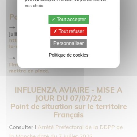
vos choix.
Pour aller plus loin :
Tout accepter
Communiqué de presse du Ministère du 4
Tout refuser
juillet 2022 :
https://agriculture.gouv.fr/influenza-aviaire-
Personnaliser
la-situation-en-france
Politique de cookies
Lire la
Plume Verte #55 : Rappels sur
l'Influenza Aviaire et règles de biosécurité à
mettre en place.
INFLUENZA AVIAIRE -
MISE A
JOUR DU 07/07/22
Point de situation sur le territoire
Français
Consulter l
'
Arrêté Préfectoral de la DDPP de
la Manche daté du 7 juillet 2022