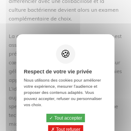
différencier avec une colibacillose et la
culture bactérienne devient alors un examen
complémentaire de choix.
La culture de
Streptococcus pluranimalium
est
assez facile à obtenir à partir de
prélèvements d’organes tels que le foie, le
cœur et le cerveau. Après mise en culture sur
gélose au sang et à l’étuve à 37°C, les colonies
Respect de votre vie privée
apparaissent avec une hémolyse verte.
Nous utilisons des cookies pour améliorer
votre expérience, mesurer l'audience et
L’identification précise du germe repose
proposer des contenus adaptés. Vous
aujourd’hui principalement sur la
pouvez accepter, refuser ou personnaliser
vos choix.
spectrométrie de masse MALDI-TOF MS, une
technique désormais incontournable en
Tout accepter
microbiologie vétérinaire. Elle permet de
Tout refuser