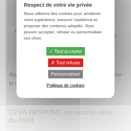
Respect de votre vie privée
Nous utilisons des cookies pour améliorer
votre expérience, mesurer l'audience et
proposer des contenus adaptés. Vous
Après
pouvez accepter, refuser ou personnaliser
6 à 10
0.7 à 0.9
6 à 10
vos choix.
60j
Tout accepter
Tout refuser
Rappel sur les tailles d’aiguilles conseillées par
Personnaliser
la SNGTV* et par le laboratoire CEVA**
Politique de cookies
CEVA RESPONS, un vaccin venu
du froid