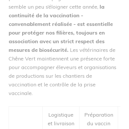
semble un peu s’éloigner cette année,
la
continuité de la vaccination -
convenablement réalisée - est essentielle
pour protéger nos filières, toujours en
association avec un strict respect des
mesures de biosécurité.
Les vétérinaires de
Chêne Vert maintiennent une présence forte
pour accompagner éleveurs et organisations
de productions sur les chantiers de
vaccination et le contrôle de la prise
vaccinale.
Logistique
Préparation
Pr
et livraison
du vaccin
à 