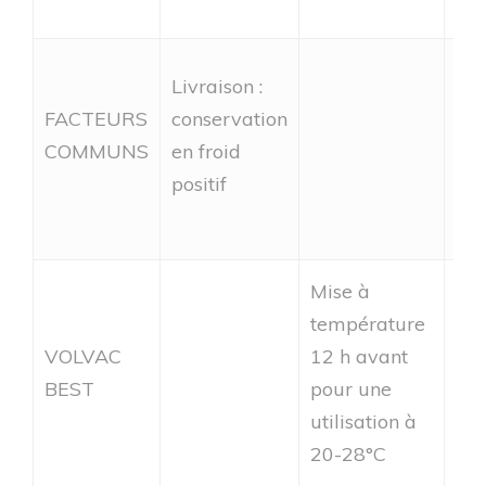
Con
Livraison :
vo
FACTEURS
conservation
imp
COMMUNS
en froid
da
positif
ser
Mise à
température
VOLVAC
12 h avant
Rég
BEST
pour une
mL
utilisation à
20-28°C