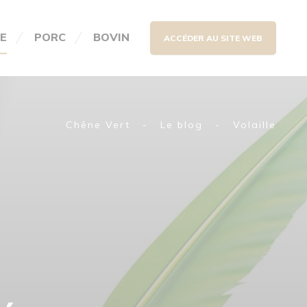
LE
PORC
BOVIN
ACCÉDER AU SITE WEB
Chêne Vert
-
Le blog
-
Volaille