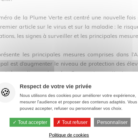
méro de la Plume Verte est centré une nouvelle fois s
remier article sur le virus et sur la maladie : le risq
tions, les signes à surveiller et les principales mesur
résente les principales mesures comprises dans l’Ar
ipal est d’augmenter le niveau de protection des éleva
sont à appliquer dans les 2 ans et remettent en 
ment ceux qui n’étaient pas soumis à des Charte
Respect de votre vie privée
enforcement de la biosécurité qui sont nécessaires 
Nous utilisons des cookies pour améliorer votre expérience,
mesurer l'audience et proposer des contenus adaptés. Vous
pouvez accepter, refuser ou personnaliser vos choix.
es étapes de nettoyage et désinfection met en avant
Tout accepter
Tout refuser
Personnaliser
tention de ne pas les oublier, afin d’éliminer un m
Politique de cookies
quipe vous souhaite une bonne lecture, et n’hésitez p