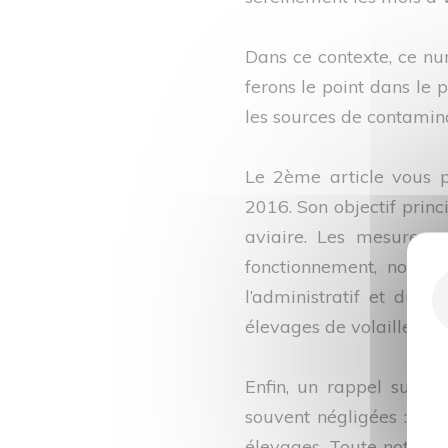
Dans ce contexte, ce nu
ferons le point dans le p
les sources de contamina
Le 2ème article vous p
2016. Son objectif princ
aviaire. Les mesures 
fonctionnement, notam
l’administratif et du r
élevages de volailles.
Enfin, un rappel sur l
souvent négligées : at
élevages. Toute notre é