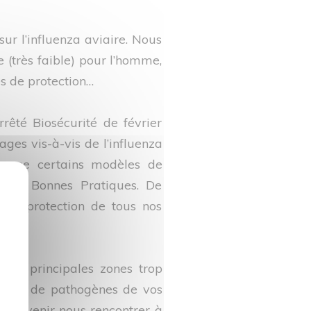
ur l’influenza aviaire. Nous
ue (très faible) pour l’homme,
es de protection…
rêté Biosécurité de février
ges vis-à-vis de l’influenza
cause certains modèles de
s de Bonnes Pratiques. De
à la protection de tous nos
 les principales zones trop
aximum de pathogènes de vos
as à venir nous rencontrer à