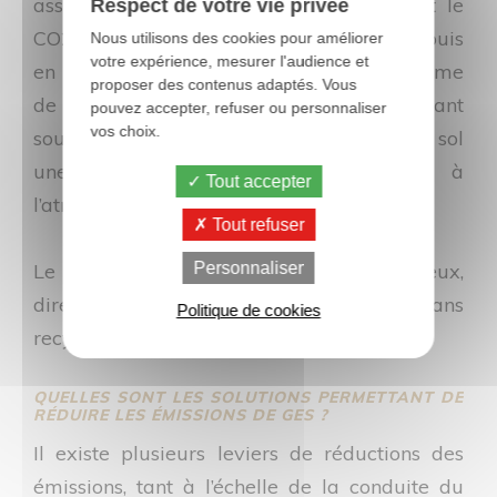
associées à l’activité d’élevage absorbent le
Respect de votre vie privée
CO2 de l’air. Les végétaux s’en nourrissent puis
Nous utilisons des cookies pour améliorer
votre expérience, mesurer l'audience et
en stockent une partie dans le sol sous forme
proposer des contenus adaptés. Vous
de matière organique. En se décomposant
pouvez accepter, refuser ou personnaliser
vos choix.
sous l’action de la pluie et de la faune du sol
une partie du CO2 va être restitué à
Tout accepter
l’atmosphère et le reste est séquestré.
Tout refuser
Personnaliser
Le CH4 et le N2O sont, quant à eux,
directement rejetés dans l’atmosphère sans
Politique de cookies
recyclage possible.
QUELLES SONT LES SOLUTIONS PERMETTANT DE
RÉDUIRE LES ÉMISSIONS DE GES ?
Il existe plusieurs leviers de réductions des
émissions, tant à l’échelle de la conduite du