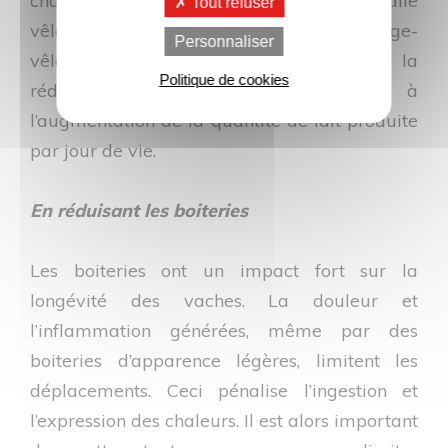
chaleurs, permet de réduire l’intervalle
Tout refuser
vêlage-IA fécondante et l’intervalle vêlage-
Personnaliser
vêlage (IVV). Ceci concoure in fine à la
Politique de cookies
réduction des réformes subies et à
l’augmentation de la quantité de lait produite
par jour de vie.
En réduisant les boiteries
Les boiteries ont un impact fort sur la
longévité des vaches. La douleur et
l’inflammation générées, même par des
boiteries d’apparence légères, limitent les
déplacements. Ceci pénalise l’ingestion et
l’expression des chaleurs. Il est alors important