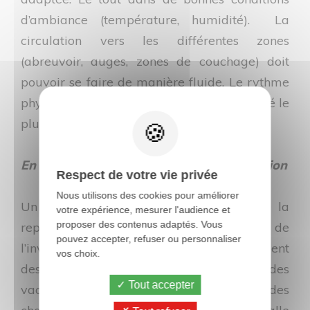
d’ambiance (température, humidité). La
circulation vers les différentes zones
(abreuvoir, auges, zones de couchage) doit
pouvoir se faire de manière fluide. Le rythme
physiologique des vaches doit être respecté le
plus possible.
En améliorant la conduite de la reproduction
Respect de votre vie privée
Nous utilisons des cookies pour améliorer
Un suivi régulier et rigoureux de la
votre expérience, mesurer l'audience et
proposer des contenus adaptés. Vous
reproduction qui passe par le contrôle de
pouvez accepter, refuser ou personnaliser
l’involution utérine, la détection, le traitement
vos choix.
des endométrites, la prise en charge des
Tout accepter
vaches infertiles et une détection efficace des